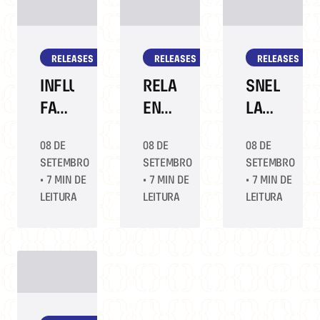
LIVRO
INTELECTU
RIO
EM
RELEASES
RELEASES
RELEASES
VISITA
À
INFLUENCIADORES
RELAÇÃO
SNEL
BIENAL
FALAM
ENTRE
LANÇA
SOBRE
ECONOMIA
LIVRO
08 DE
08 DE
08 DE
ASTROLOGIA
E
DE
SETEMBRO
SETEMBRO
SETEMBRO
E
PROTEÇÃO
JOVENS
•
7 MIN DE
•
7 MIN DE
•
7 MIN DE
TARÔ
AMBIENTAL
ACADÊMIC
LEITURA
LEITURA
LEITURA
NA
É
DURANTE
ERA
COLOCADA
A
DAS
EM
BIENAL
REDES
DEBATE
DO
SOCIAIS
NA
LIVRO