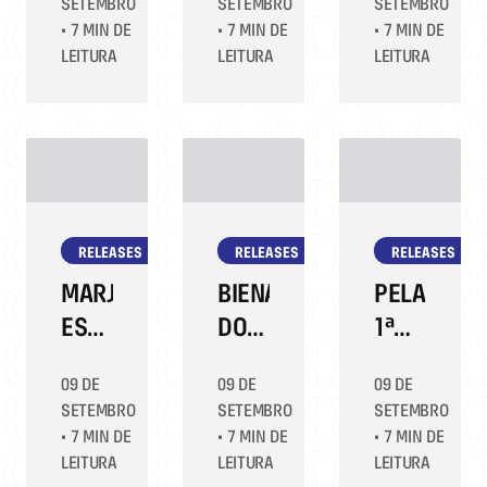
SETEMBRO
SETEMBRO
SETEMBRO
NEGRAS
QUE
DERRICK
•
7 MIN DE
•
7 MIN DE
•
7 MIN DE
FALAM
GANHA
FALAM
LEITURA
LEITURA
LEITURA
SOBRE
CADA
SOBRE
MEMÓRIA
VEZ
'ELA
E
MAIS
FICA
PERTENCIMENTO
ESPAÇO
COM
NO
A
RELEASES
RELEASES
RELEASES
MERCADO
GAROTA',
HISTÓRIA
MARJORIE
BIENAL
PELA
DE
ESTIANO
DO
1ª
AMOR
DEBATE
LIVRO
VEZ
09 DE
09 DE
09 DE
DO
A
RIO
NO
SETEMBRO
SETEMBRO
SETEMBRO
CASAL
DIFÍCIL
PROMOVE
BRASIL,
•
7 MIN DE
•
7 MIN DE
•
7 MIN DE
ARTE
ENCONTRO
BLAKE
LEITURA
LEITURA
LEITURA