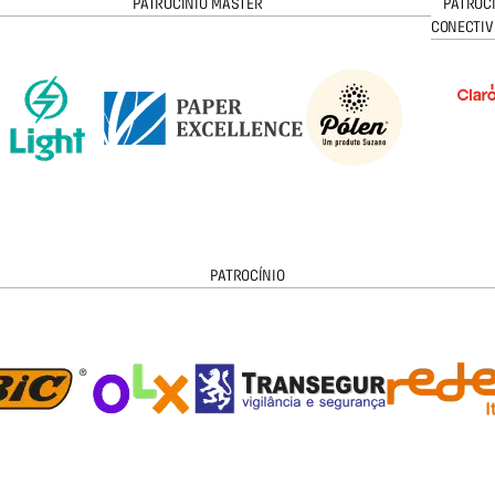
PATROCÍNIO MASTER
PATROC
CONECTIV
PATROCÍNIO