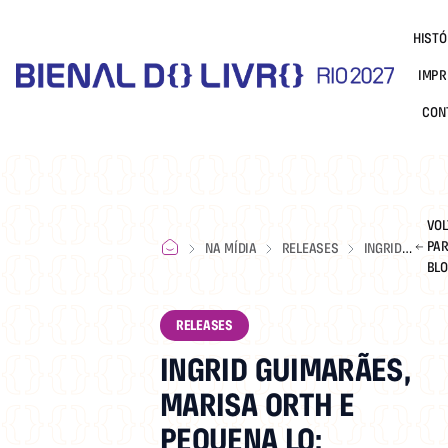
HISTÓ
IMPR
CON
VOL
PAR
NA MÍDIA
RELEASES
INGRID
BL
GUIMARÃES,
MARISA
ORTH E
RELEASES
PEQUENA
INGRID GUIMARÃES,
LO:
MULHERES
MARISA ORTH E
E O
PEQUENA LO:
HUMOR