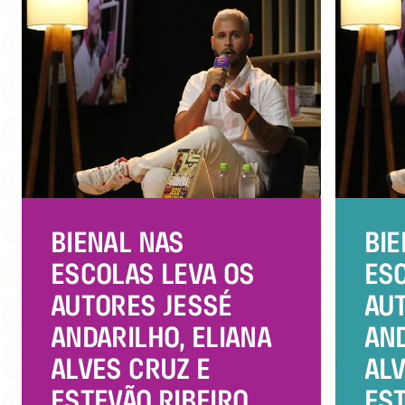
BIENAL NAS
BIE
ESCOLAS LEVA OS
ESC
AUTORES JESSÉ
AU
ANDARILHO, ELIANA
AND
ALVES CRUZ E
ALV
ESTEVÃO RIBEIRO
EST