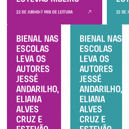
22 DE JUNHO
•
7 MIN DE LEITURA
22 DE 
BIENAL NAS
BIENAL NAS
ESCOLAS
ESCOLAS
LEVA OS
LEVA OS
AUTORES
AUTORES
JESSÉ
JESSÉ
ANDARILHO,
ANDARILHO,
ELIANA
ELIANA
ALVES
ALVES
CRUZ E
CRUZ E