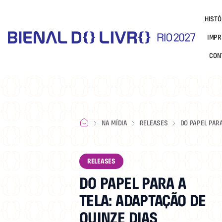
HISTÓ
IMPR
CON
NA MÍDIA
RELEASES
DO PAPEL PAR
TELA: ADAPTA
DE QUINZE DIA
CELEBRA AMOR
RELEASES
HUMOR E
DO PAPEL PARA A
REPRESENTATI
TELA: ADAPTAÇÃO DE
QUINZE DIAS