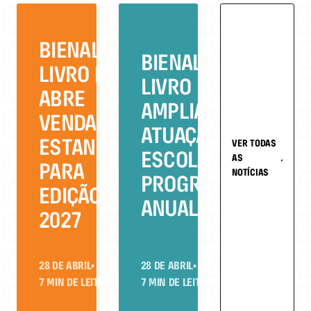
BIENAL DO
BIENAL DO
LIVRO RIO
LIVRO RIO
ABRE
AMPLIA
VENDA DE
ATUAÇÃO NAS
ESTANDES
VER TODAS
ESCOLAS COM
AS
PARA
NOTÍCIAS
PROGRAMAÇÃO
EDIÇÃO DE
ANUAL
2027
28 DE ABRIL
•
28 DE ABRIL
•
7 MIN DE LEITURA
7 MIN DE LEITURA