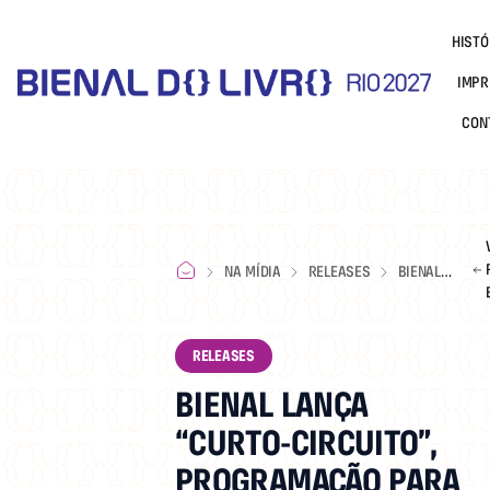
HISTÓ
IMPR
CON
NA MÍDIA
RELEASES
BIENAL
LANÇA
“CURTO-
CIRCUITO”,
RELEASES
PROGRAMAÇÃ
BIENAL LANÇA
PARA PRÉ-
ADOLESCENTE
“CURTO-CIRCUITO”,
PROGRAMAÇÃO PARA