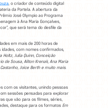
Souza
, o criador de conteúdo digital
ateria da Portela. A abertura da
Prêmio José Olympio ao Programa
menagem à Ana Maria Gonçalves,
cor”, que será tema do desfile da
lidades em mais de 200 horas de
s idades, com nomes confirmados,
 Holtz, Julia Quinn, Conceição
io de Sousa, Aílton Krenak, Ana Maria
 Castanho, Joice Berth e muito mais.
s com os visitantes, unindo pessoas
, com sessões pensadas para explorar
as que vão para os filmes, séries,
dades, destaque para os formatos
Em