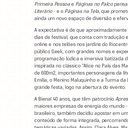
Primeira Pessoa
e
Páginas no Palco
pensad
Literário -
e o
Páginas na Tela
, que prome
ainda um novo espaço de diversão e efer
A expectativa é de que aproximadamente 
dias de festival, que conta com tradução 
online e nos telões nos jardins do Riocent
público Geek, com grandes nomes e experiê
programação lúdica e imersiva batizada de
inspirada no clássico “Alice no País das Ma
de 600m2, importantes personagens da litera
Emília, o Menino Maluquinho e a Turma da
grande festa, logo na abertura do evento.
A Bienal 40 anos, que têm patrocínio
Apres
maiores empresas de energia do mundo - e
brasileiro, também decidiu apostar em um
conteúdo de forma integrada, percorrend
temáticas variadas. Assim, Clara Alves, Ma