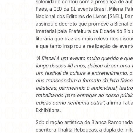
solenidade contou com a presença de aut
Paes, a CEO da GL events Brasil, Milena Pa
Nacional dos Editores de Livros (SNEL), Da
assinou o decreto que promove a Bienal c
Imaterial pela Prefeitura da Cidade do Rio 
literária que traz as mais relevantes di
e que tanto inspirou a realização de event
"A Bienal é um evento muito querido e que 
longo desses 40 anos, deixou de ser uma f
um festival de cultura e entretenimento, 
que transcendem o formato do livro físico
elásticas, permeando o audiovisual, teat
trabalhando para entregar ao nosso públic
edição como nenhuma outra",
afirma Tati
Exhibitions.
Sob direção artística de Bianca Ramoneda,
escritora Thalita Rebouças, a dupla de infl