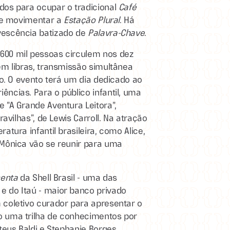
os para ocupar o tradicional
Café
te movimentar a
Estação Plural
. Há
vescência batizado de
Palavra-Chave
.
600 mil pessoas circulem nos dez
em libras, transmissão simultânea
ro. O evento terá um dia dedicado ao
ncias. Para o público infantil, uma
 "A Grande Aventura Leitora",
ravilhas”, de Lewis Carroll. Na atração
tura infantil brasileira, como Alice,
 Mônica vão se reunir para uma
enta
da Shell Brasil - uma das
 do Itaú - maior banco privado
 coletivo curador para apresentar o
o uma trilha de conhecimentos por
teus Baldi e Stephanie Borges