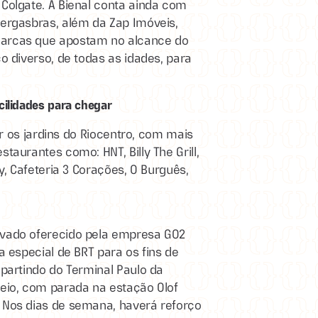
 Colgate. A Bienal conta ainda com
pergasbras, além da Zap Imóveis,
marcas que apostam no alcance do
co diverso, de todas as idades, para
cilidades para chegar
iar os jardins do Riocentro, com mais
taurantes como: HNT, Billy The Grill,
ry, Cafeteria 3 Corações, O Burguês,
ivado oferecido pela empresa GO2
a especial de BRT para os fins de
 partindo do Terminal Paulo da
reio, com parada na estação Olof
. Nos dias de semana, haverá reforço