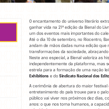
O encantamento do universo literário extr
ganhar vida na 21ª edição da Bienal do Li
um dos eventos mais importantes do calend
Até o dia 10 de setembro, no Riocentro, Ba
andam de mãos dadas numa edição que r
transformações da sociedade, abraçando o 
Neste ano especial, a Bienal valoriza as his
independentemente da plataforma, mas se
estrela para a formação de uma nação leit
Exhibitions
e do
Sindicato Nacional dos Edit
A cerimônia de abertura do maior festival d
entretenimento do país trouxe para o pal
público vai viver nos próximos dez dias, 
anos: o que nos torna humanos, a capacid