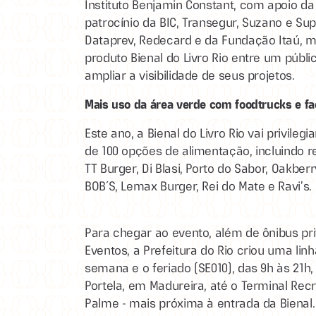
Instituto Benjamin Constant, com apoio da
patrocínio da BIC, Transegur, Suzano e Su
Dataprev, Redecard e da Fundação Itaú, 
produto Bienal do Livro Rio entre um públi
ampliar a visibilidade de seus projetos.
Mais uso da área verde com foodtrucks e fa
Este ano, a Bienal do Livro Rio vai privileg
de 100 opções de alimentação, incluindo res
TT Burger, Di Blasi, Porto do Sabor, Oakber
BOB´S, Lemax Burger, Rei do Mate e Ravi’s.
Para chegar ao evento, além de ônibus pr
Eventos, a Prefeitura do Rio criou uma linh
semana e o feriado (SE010), das 9h às 21h,
Portela, em Madureira, até o Terminal Rec
Palme - mais próxima à entrada da Bienal